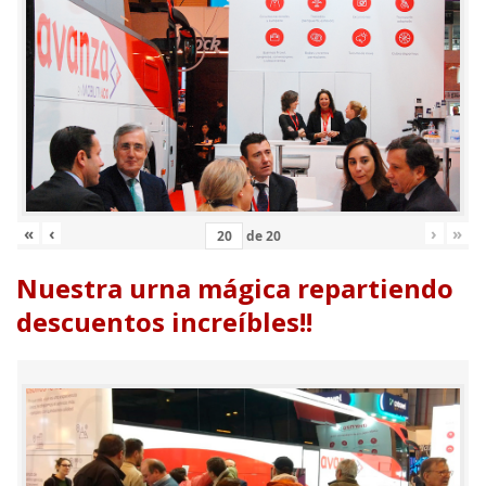
«
‹
›
»
de
20
Nuestra urna mágica repartiendo
descuentos increíbles!!