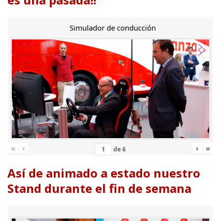
Simulador de conducción
«
‹
›
»
de
6
Así de animado a estado nuestro
Stand durante el fin de semana