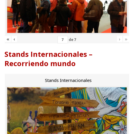
«
‹
›
»
de
7
Stands Internacionales –
Recorriendo mundo
Stands Internacionales