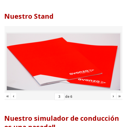
Nuestro Stand
«
‹
›
»
de
6
Nuestro simulador de conducción
es una pasada!!