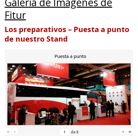
Galería de Imágenes de
Fitur
Los preparativos – Puesta a punto
de nuestro Stand
Puesta a punto
«
‹
›
»
de
8