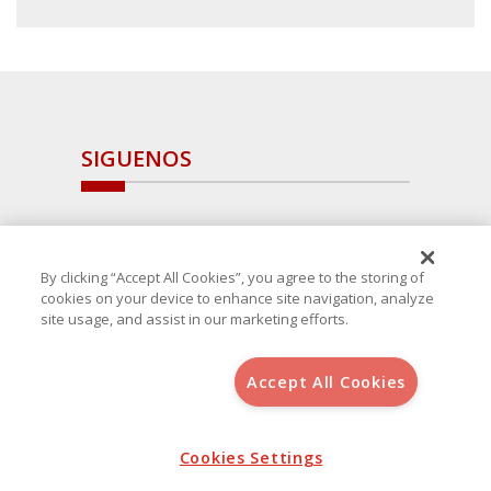
SIGUENOS
By clicking “Accept All Cookies”, you agree to the storing of
cookies on your device to enhance site navigation, analyze
site usage, and assist in our marketing efforts.
Accept All Cookies
Copyright 2025 Avanza Spain
, S.L.U.(B-64405731) c/ San Norberto
48 - 50, 28021 (Madrid)
Aviso Legal
Política de Cookies
Cookies Settings