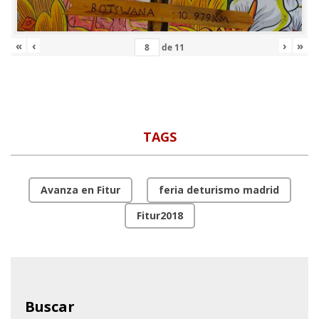
«
‹
›
»
de
11
TAGS
Avanza en Fitur
feria deturismo madrid
Fitur2018
Buscar