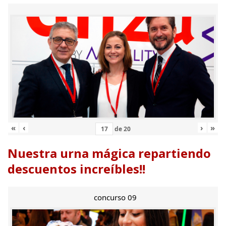
«
‹
›
»
de
20
Nuestra urna mágica repartiendo
descuentos increíbles!!
concurso 09