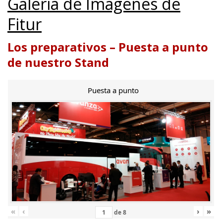
Galería de Imágenes de
Fitur
Los preparativos – Puesta a punto
de nuestro Stand
Puesta a punto
«
‹
›
»
de
8