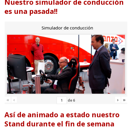
Nuestro simulador de conducción
es una pasada!!
Simulador de conducción
«
‹
›
»
de
6
Así de animado a estado nuestro
Stand durante el fin de semana