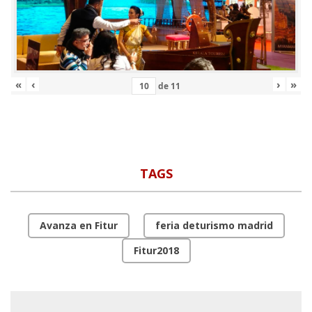
«
‹
›
»
de
11
TAGS
Avanza en Fitur
feria deturismo madrid
Fitur2018