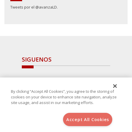
Tweets por el @avanzaLD.
SIGUENOS
By clicking “Accept All Cookies”, you agree to the storing of
cookies on your device to enhance site navigation, analyze
site usage, and assist in our marketing efforts.
Accept All Cookies
Copyright 2025 Avanza Spain
, S.L.U.(B-64405731) c/ San Norberto
48 - 50, 28021 (Madrid)