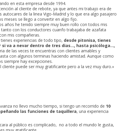
jando en esta empresa desde 1994.
nción al cliente de rebote, ya que antes mi trabajo era de
s autocares de la linea Vigo-Madrid y lo que era algo pasajero
s meses se llego a convertir en algo fijo.
os años he tenido siempre muy buen rollo con todos mis
tanto con los conductores cuanfo trabajaba de azafata
con mis compañeras.
e tienes experiencias de todo tipo,
desde pitonisa, tienes
r si va a nevar dentro de tres dias…, hasta psicóloga…,
ia de las veces te encuentras con clientes amables y
asta con algunos terminas haciendo amistad. Aunque como
ios siempre hay excepciones.
el cliente puede ser muy gratificante pero a la vez muy duro.»
vanza no llevo mucho tiempo, si tengo un recorrido de
10
eñando las funciones de taquillera
, una experiencia
cara al público es complicado, no a todo el mundo le gusta,
es muy gratificante.