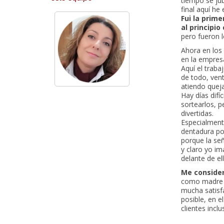
tiempo se jub
final aquí he
Fui la prim
al principi
pero fueron 
Ahora en los
en la empres
Aquí el trab
de todo, vent
atiendo quej
Hay días difí
sortearlos, 
divertidas.
Especialment
dentadura pos
porque la se
y claro yo i
delante de ell
Me consider
como madre t
mucha satisfa
posible, en e
clientes incl