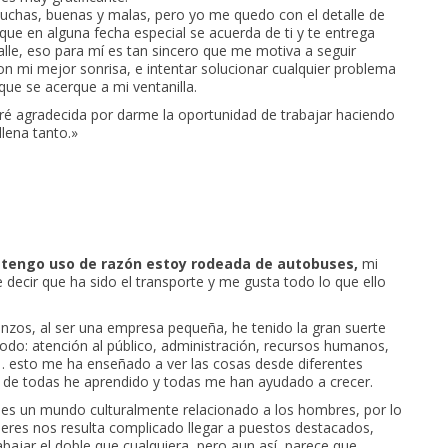
chas, buenas y malas, pero yo me quedo con el detalle de
 que en alguna fecha especial se acuerda de ti y te entrega
alle, eso para mí es tan sincero que me motiva a seguir
n mi mejor sonrisa, e intentar solucionar cualquier problema
que se acerque a mi ventanilla.
ré agradecida por darme la oportunidad de trabajar haciendo
lena tanto.»
tengo uso de razón estoy rodeada de autobuses,
mi
 decir que ha sido el transporte y me gusta todo lo que ello
nzos, al ser una empresa pequeña, he tenido la gran suerte
odo: atención al público, administración, recursos humanos,
 esto me ha enseñado a ver las cosas desde diferentes
, de todas he aprendido y todas me han ayudado a crecer.
e es un mundo culturalmente relacionado a los hombres, por lo
jeres nos resulta complicado llegar a puestos destacados,
abajar el doble que cualquiera, pero aun así, parece que