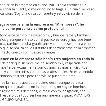
abajar en la empresa en el año 1981. Tenía entonces 17
ue echar la cuenta, o mejor no, no lo hagáis. En cualquier caso,
canción: “Soy una chica con suerte y estoy divina de la
aginar que para
mí la empresa es “Mi empresa”, he
ella como persona y como profesional.
e todo este tiempo, he pasado muy buenos ratos y también
os y aunque el trato con el público es duro y hay que tener
ia, también resulta gratificante y creo que se debería valorar
o que se realiza en los distintos departamentos de la empresa
ntacto directo con nuestros clientes.
ncé en la empresa sólo había tres mujeres en toda la
e de decir que siempre me he sentido muy respetada por
ompañeros. Actualmente somos muchas más en distintos
s y con diferentes categorías profesionales. En este sentido
ionado bastante pero todavía se puede mejorar.
a de la mujer trabajadora quiero decir, aunque parezca
 no quiero igualdad con los hombres, no soy un hombre.
e respeten mis derechos, cumplir con mi obligación, ser
el respeto que todo ser humano merece y gritar: VIVAN LAS
L GRUPO AVANZA»