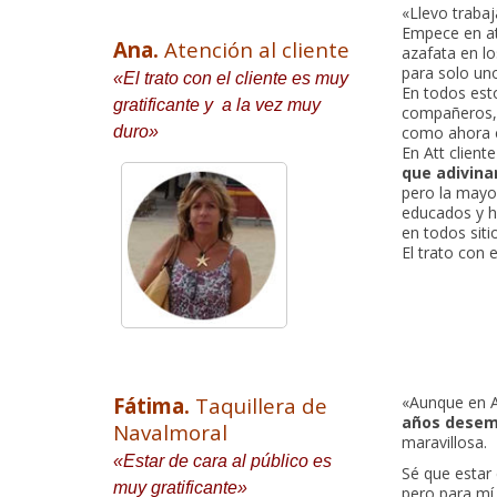
«Llevo traba
Empece en ate
Ana.
Atención al cliente
azafata en lo
para solo uno
«El trato con el cliente es muy
En todos est
gratificante y a la vez muy
compañeros, 
duro»
como ahora 
En Att client
que adivina
pero la mayor
educados y h
en todos sit
El trato con 
Fátima.
Taquillera de
«Aunque en A
años desemp
Navalmoral
maravillosa.
«Estar de cara al público es
Sé que estar 
muy gratificante»
pero para mí 