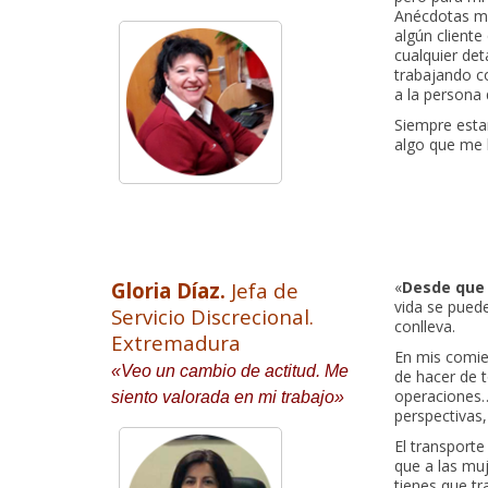
Anécdotas mu
algún cliente
cualquier det
trabajando co
a la persona 
Siempre esta
algo que me l
Gloria Díaz.
Jefa de
«
Desde que 
vida se puede
Servicio Discrecional.
conlleva.
Extremadura
En mis comie
«Veo un cambio de actitud. Me
de hacer de t
operaciones…
siento valorada en mi trabajo»
perspectivas
El transport
que a las mu
tienes que tr