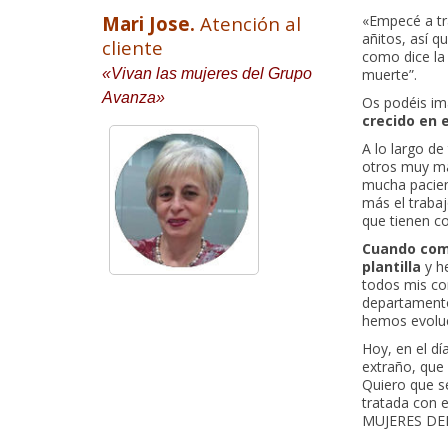
Mari Jose.
Atención al
«Empecé a tr
añitos, así q
cliente
como dice la 
«Vivan las mujeres del Grupo
muerte”.
Avanza»
Os podéis im
crecido en 
A lo largo d
otros muy mal
mucha pacienc
más el trabaj
que tienen co
Cuando come
plantilla
y h
todos mis c
departamento
hemos evoluc
Hoy, en el dí
extraño, que
Quiero que s
tratada con 
MUJERES DE