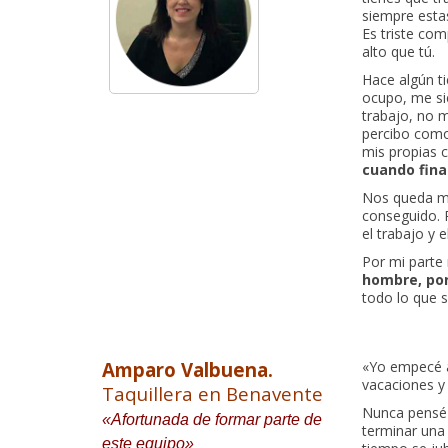
siempre esta
Es triste co
alto que tú.
Hace algún t
ocupo, me si
trabajo, no m
percibo como
mis propias 
cuando final
Nos queda mu
conseguido. 
el trabajo y 
Por mi parte
hombre, por
todo lo que s
Amparo Valbuena.
«Yo empecé a
vacaciones y 
Taquillera en Benavente
Nunca pensé 
«Afortunada de formar parte de
terminar una
este equipo»