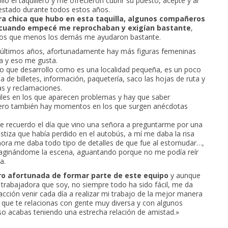
iló el taquillero y me ofrecieron cubrir su puesto, acepté y al
 estado durante todos estos años.
era chica que hubo en esta taquilla, algunos compañeros
o cuando empecé me reprochaban y exigían bastante
,
los que menos los demás me ayudaron bastante.
 últimos años, afortunadamente hay más figuras femeninas
a y eso me gusta.
ajo que desarrollo como es una localidad pequeña, es un poco
a de billetes, información, paquetería, saco las hojas de ruta y
as y reclamaciones.
ciles en los que aparecen problemas y hay que saber
pero también hay momentos en los que surgen anécdotas
e recuerdo el día que vino una señora a preguntarme por una
tiza que había perdido en el autobús, a mí me daba la risa
ñora me daba todo tipo de detalles de que fue al estornudar…,
maginándome la escena, aguantando porque no me podía reír
a.
o afortunada de formar parte de este equipo
y aunque
rabajadora que soy, no siempre todo ha sido fácil, me da
cción venir cada día a realizar mi trabajo de la mejor manera
l que te relacionas con gente muy diversa y con algunos
uso acabas teniendo una estrecha relación de amistad.»