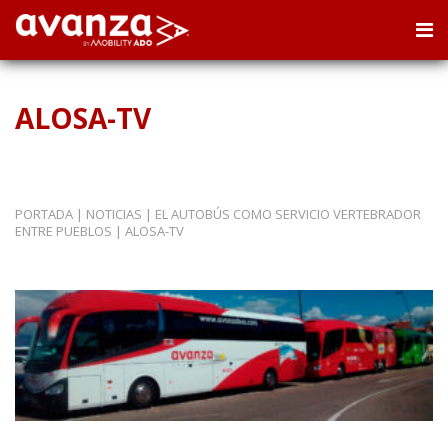
ALOSA-TV
PORTADA
|
NOTICIAS
|
EL AUTOBÚS COMO SERVICIO VERTEBRADOR
ENTRE PUEBLOS
|
ALOSA-TV